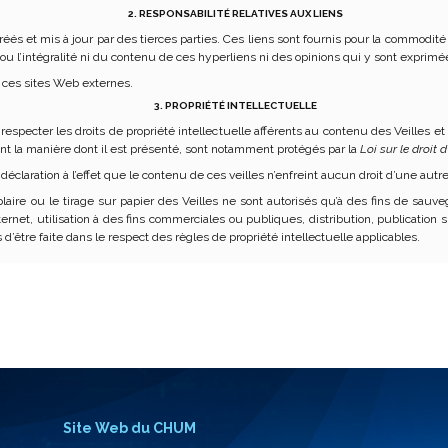
2. RESPONSABILITÉ RELATIVES AUX LIENS
réés et mis à jour par des tierces parties. Ces liens sont fournis pour la commod
e ou l’intégralité ni du contenu de ces hyperliens ni des opinions qui y sont exprimé
 ces sites Web externes.
3. PROPRIÉTÉ INTELLECTUELLE
specter les droits de propriété intellectuelle afférents au contenu des Veilles et
ant la manière dont il est présenté, sont notamment protégés par la
Loi sur le droit 
laration à l’effet que le contenu de ces veilles n’enfreint aucun droit d’une autr
aire ou le tirage sur papier des Veilles ne sont autorisés qu’à des fins de sauv
ternet, utilisation à des fins commerciales ou publiques, distribution, publicatio
s d’être faite dans le respect des règles de propriété intellectuelle applicables.
Site Web du CHUM