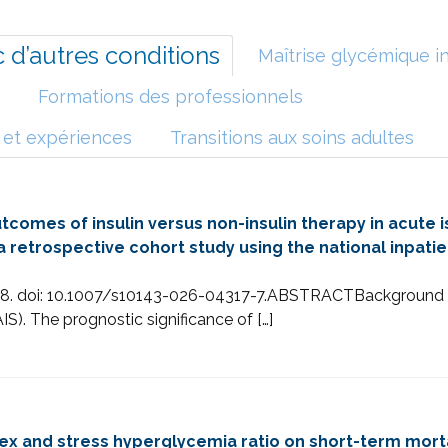
 d’autres conditions
Maîtrise glycémique in
Formations des professionnels
 et expériences
Transitions aux soins adultes
comes of insulin versus non-insulin therapy in acute 
retrospective cohort study using the national inpati
08. doi: 10.1007/s10143-026-04317-7.ABSTRACTBackground d
IS). The prognostic significance of […]
 and stress hyperglycemia ratio on short-term mortality