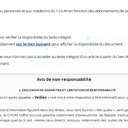
nt au personnel et aux médecins du CHUM en fonction des abonnements de l
 vérifier la disponibilité du texte intégral.
alablement
sur le lien suivant
pour afficher la disponibilité du document.
e vous n’arrivez pas à accéder au texte intégral d’un article à partir du lien 
ument.
Avis de non-responsabilité
1. EXCLUSION DE GARANTIES ET LIMITATION DE RESPONSABILITÉ
es (ci-après appelée «
Veilles
») est mis à votre disposition à titre informatif po
urce d’information figurant dans les Veilles, vous sont fournis « tels quels », sans
lles, le CHUM n’offre aucune garantie notamment d’exhaustivité, de fiabilité, d’a
mage quel qu’il soit, même ceux directs, encouru notamment des suites de tou