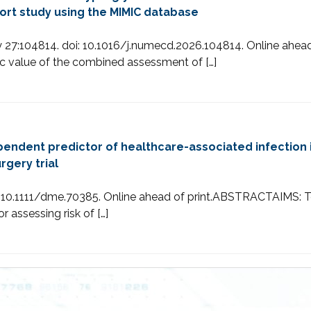
hort study using the MIMIC database
y 27:104814. doi: 10.1016/j.numecd.2026.104814. Online 
c value of the combined assessment of […]
endent predictor of healthcare-associated infection in
gery trial
 10.1111/dme.70385. Online ahead of print.ABSTRACTAIMS: To 
r assessing risk of […]