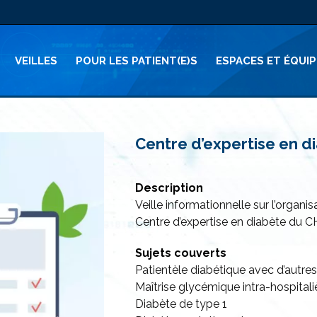
VEILLES
POUR LES PATIENT(E)S
ESPACES ET ÉQUI
Centre d’expertise en d
Description
Veille informationnelle sur l’organis
Centre d’expertise en diabète du 
Sujets couverts
Patientèle diabétique avec d’autre
Maîtrise glycémique intra-hospitali
Diabète de type 1