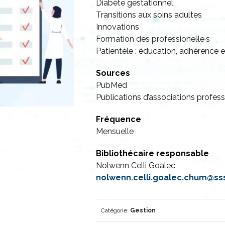
Diabète gestationnel
Transitions aux soins adultes
Innovations
Formation des professionel·le·s
Patientèle : éducation, adhérence 
Sources
PubMed
Publications d’associations profess
Fréquence
Mensuelle
Bibliothécaire responsable
Nolwenn Celli Goalec
nolwenn.celli.goalec.chum@ss
Catégorie:
Gestion