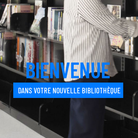
B
I
E
N
V
E
N
U
E
DANS VOTRE NOUVELLE BIBLIOTHÈQUE