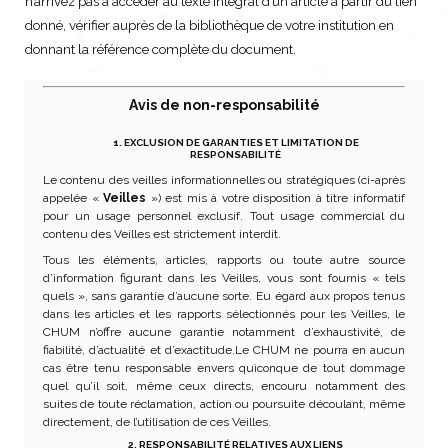
n’arrivez pas à accéder au texte intégral d’un article à partir du lien
donné, vérifier auprès de la bibliothèque de votre institution en
donnant la référence complète du document.
Avis de non-responsabilité
1. EXCLUSION DE GARANTIES ET LIMITATION DE
RESPONSABILITÉ
Le contenu des veilles informationnelles ou stratégiques (ci-après
appelée «
Veilles
») est mis à votre disposition à titre informatif
pour un usage personnel exclusif. Tout usage commercial du
contenu des Veilles est strictement interdit.
Tous les éléments, articles, rapports ou toute autre source
d’information figurant dans les Veilles, vous sont fournis « tels
quels », sans garantie d’aucune sorte. Eu égard aux propos tenus
dans les articles et les rapports sélectionnés pour les Veilles, le
CHUM n’offre aucune garantie notamment d’exhaustivité, de
fiabilité, d’actualité et d’exactitude.Le CHUM ne pourra en aucun
cas être tenu responsable envers quiconque de tout dommage
quel qu’il soit, même ceux directs, encouru notamment des
suites de toute réclamation, action ou poursuite découlant, même
directement, de l’utilisation de ces Veilles.
2. RESPONSABILITÉ RELATIVES AUX LIENS