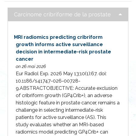
Carcinome cribriforme de la prostate
MRI radiomics predicting cribriform
growth informs active surveillance
decision in intermediate-risk prostate
cancer
on 26 mai 2026
Eur Radiol Exp. 2026 May 13;10(1):67. doi:
10.1186/s41747-026-00728-
9.ABSTRACTOBJECTIVE: Accurate exclusion
of cribriform growth (GP4Crib+), an adverse
histologic feature in prostate cancer, remains a
challenge in selecting intermediate-risk
patients for active surveillance (AS). This
study evaluates whether an MRI-based
radiomics model predicting GP4Crib+ can