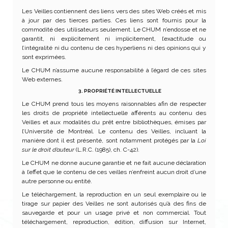
Les Veilles contiennent des liens vers des sites Web créés et mis
à jour par des tierces parties. Ces liens sont fournis pour la
commodité des utilisateurs seulement. Le CHUM n’endosse et ne
garantit, ni explicitement ni implicitement, l’exactitude ou
l’intégralité ni du contenu de ces hyperliens ni des opinions qui y
sont exprimées.
Le CHUM n’assume aucune responsabilité à l’égard de ces sites
Web externes.
3. PROPRIÉTÉ INTELLECTUELLE
Le CHUM prend tous les moyens raisonnables afin de respecter
les droits de propriété intellectuelle afférents au contenu des
Veilles et aux modalités du prêt entre bibliothèques, émises par
l’Université de Montréal. Le contenu des Veilles, incluant la
manière dont il est présenté, sont notamment protégés par la
Loi
sur le droit d’auteur
(L.R.C. (1985), ch. C-42).
Le CHUM ne donne aucune garantie et ne fait aucune déclaration
à l’effet que le contenu de ces veilles n’enfreint aucun droit d’une
autre personne ou entité.
Le téléchargement, la reproduction en un seul exemplaire ou le
tirage sur papier des Veilles ne sont autorisés qu’à des fins de
sauvegarde et pour un usage privé et non commercial. Tout
téléchargement, reproduction, édition, diffusion sur Internet,