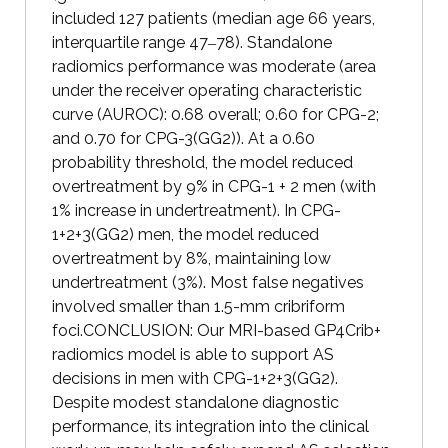
included 127 patients (median age 66 years,
interquartile range 47‒78). Standalone
radiomics performance was moderate (area
under the receiver operating characteristic
curve (AUROC): 0.68 overall; 0.60 for CPG-2;
and 0.70 for CPG-3(GG2)). At a 0.60
probability threshold, the model reduced
overtreatment by 9% in CPG-1 + 2 men (with
1% increase in undertreatment). In CPG-
1+2+3(GG2) men, the model reduced
overtreatment by 8%, maintaining low
undertreatment (3%). Most false negatives
involved smaller than 1.5-mm cribriform
foci.CONCLUSION: Our MRI-based GP4Crib+
radiomics model is able to support AS
decisions in men with CPG-1+2+3(GG2).
Despite modest standalone diagnostic
performance, its integration into the clinical