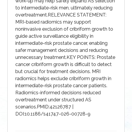
work-up may help safely expand AS selection
to intermediate-risk men, ultimately reducing
overtreatment.RELEVANCE STATEMENT:
MRI-based radiomics may support
noninvasive exclusion of cribriform growth to
guide active surveillance eligibility in
intermediate-risk prostate cancer, enabling
safer management decisions and reducing
unnecessary treatment.KEY POINTS: Prostate
cancer cribriform growth is difficult to detect
but crucial for treatment decisions. MRI
radiomics helps exclude cribriform growth in
intermediate-risk prostate cancer patients.
Radiomics-informed decisions reduced
overtreatment under structured AS
scenarios.PMID:42126787 |
DOI:10.1186/s41747-026-00728-9