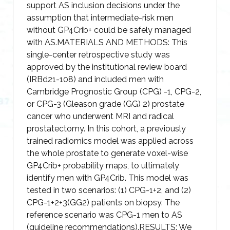
support AS inclusion decisions under the
assumption that intermediate-risk men
without GP4Crib+ could be safely managed
with AS.MATERIALS AND METHODS: This
single-center retrospective study was
approved by the institutional review board
(IRBd21-108) and included men with
Cambridge Prognostic Group (CPG) -1, CPG-2,
or CPG-3 (Gleason grade (GG) 2) prostate
cancer who underwent MRI and radical
prostatectomy. In this cohort, a previously
trained radiomics model was applied across
the whole prostate to generate voxel-wise
GP4Crib+ probability maps, to ultimately
identify men with GP4Crib. This model was
tested in two scenarios: (1) CPG-1+2, and (2)
CPG-1+2+3(GG2) patients on biopsy. The
reference scenario was CPG-1 men to AS
(guideline recommendations).RESULTS: We