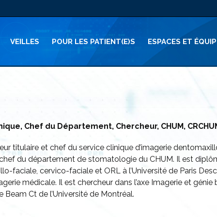
VEILLES
POUR LES PATIENT(E)S
ESPACES ET ÉQUI
clinique, Chef du Département, Chercheur, CHUM, CRCHU
r titulaire et chef du service clinique d’imagerie dentomaxil
nt chef du département de stomatologie du CHUM. Il est diplôm
llo-faciale, cervico-faciale et ORL à l’Université de Paris De
 imagerie médicale. Il est chercheur dans l’axe Imagerie et g
 Beam Ct de l’Université de Montréal.