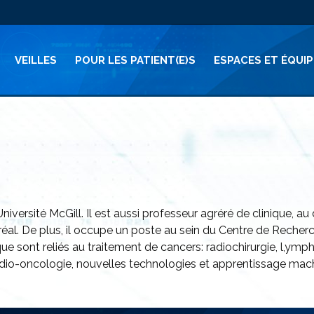
VEILLES
POUR LES PATIENT(E)S
ESPACES ET ÉQUI
Université McGill. Il est aussi professeur agréré de clinique, 
réal. De plus, il occupe un poste au sein du Centre de Reche
nique sont reliés au traitement de cancers: radiochirurgie, l,
radio-oncologie, nouvelles technologies et apprentissage mac